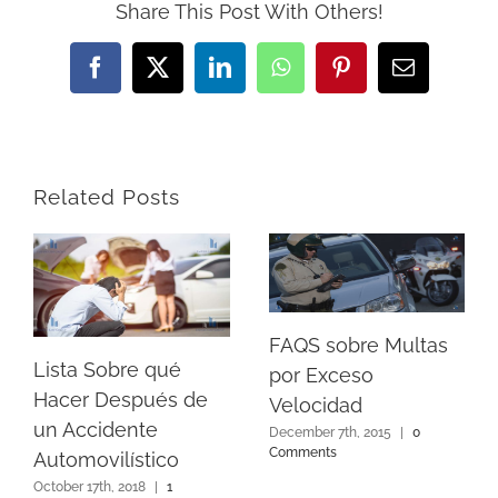
Share This Post With Others!
Facebook
X
LinkedIn
WhatsApp
Pinterest
Email
Related Posts
FAQS sobre Multas
Lista Sobre qué
por Exceso
Hacer Después de
Velocidad
un Accidente
December 7th, 2015
|
0
Comments
Automovilístico
October 17th, 2018
|
1