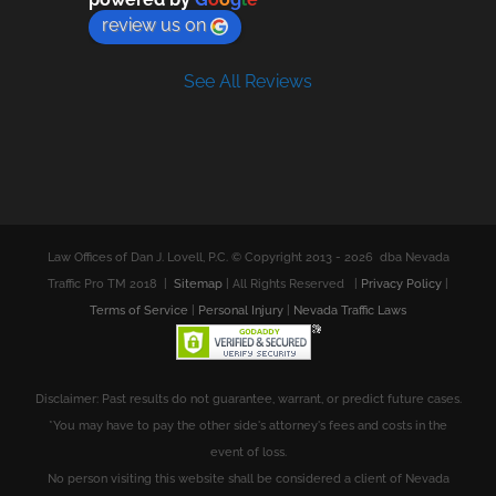
review us on
See All Reviews
Law Offices of Dan J. Lovell, P.C. © Copyright 2013 -
2026 dba Nevada
Traffic Pro TM 2018 |
Sitemap
| All Rights Reserved |
Privacy Policy
|
Terms of Service
|
Personal Injury
|
Nevada Traffic Laws
Disclaimer: Past results do not guarantee, warrant, or predict future cases.
*You may have to pay the other side's attorney's fees and costs in the
event of loss.
No person visiting this website shall be considered a client of Nevada