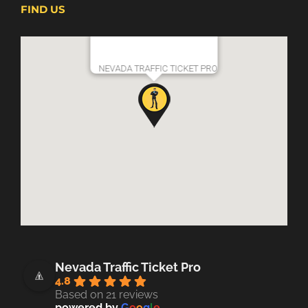
FIND US
NEVADA TRAFFIC TICKET PRO
Nevada Traffic Ticket Pro
4.8
Based on 21 reviews
powered by
G
o
o
g
l
e