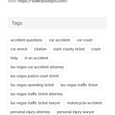
Web:
https://trafficticketpro.com/
Tags
accident questions
car accident
car crash
car wreck
citation
clark county ticket
crash
help
in an accident
las vegas car accident attorney
las vegas justice court ticket
las vegas speeding ticket
las vegas traffic ticket
las vegas traffic ticket attorney
las vegas traffic ticket lawyer
motorcycle accident
personal injury attorney
personal injury lawyer