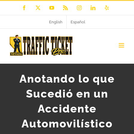
Skip
Facebook
X
YouTube
Rss
Instagram
LinkedIn
Yelp
to
English
Español
content
Anotando lo que
Sucedió en un
Accidente
Automovilístico