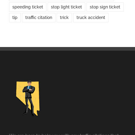
speeding ticket
stop light ticket
stop sign ticket
tip
traffic citation
trick
truck accident